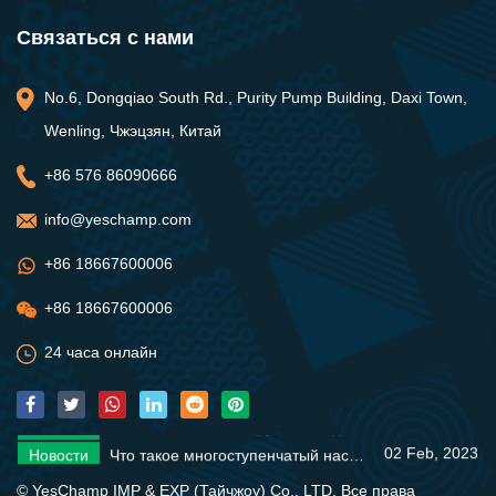
Связаться с нами
No.6, Dongqiao South Rd., Purity Pump Building, Daxi Town,
Wenling, Чжэцзян, Китай
+86 576 86090666
info@yeschamp.com
+86 18667600006
+86 18667600006
24 часа онлайн
02 Feb, 2023
Новости
Что такое многоступенчатый насос?
28 Jan, 2023
Новости
Основы солнечного насоса
09 Feb, 2023
Новости
Различные типы погружных водяных насосов
02 Feb, 2023
Новости
Что такое многоступенчатый насос?
28 Jan, 2023
Новости
Основы солнечного насоса
© YesChamp IMP & EXP (Тайчжоу) Co., LTD. Все права