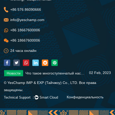
+86 576 86090666
info@yeschamp.com
+86 18667600006
+86 18667600006
24 часа онлайн
02 Feb, 2023
Новости
Что такое многоступенчатый насос?
28 Jan, 2023
Новости
Основы солнечного насоса
09 Feb, 2023
Новости
Различные типы погружных водяных насосов
02 Feb, 2023
Новости
Что такое многоступенчатый насос?
28 Jan, 2023
Новости
Основы солнечного насоса
© YesChamp IMP & EXP (Тайчжоу) Co., LTD. Все права
09 Feb, 2023
Новости
Различные типы погружных водяных насосов
защищены.
02 Feb, 2023
Новости
Что такое многоступенчатый насос?
Конфиденциальность
Technical Support ：
Smart Cloud
28 Jan, 2023
Новости
Основы солнечного насоса