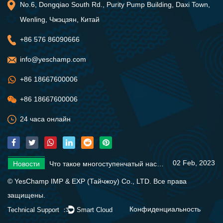
No.6, Dongqiao South Rd., Purity Pump Building, Daxi Town,
Wenling, Чжэцзян, Китай
+86 576 86090666
info@yeschamp.com
+86 18667600006
+86 18667600006
24 часа онлайн
02 Feb, 2023
Новости
Что такое многоступенчатый насос?
28 Jan, 2023
Новости
Основы солнечного насоса
09 Feb, 2023
Новости
Различные типы погружных водяных насосов
02 Feb, 2023
Новости
Что такое многоступенчатый насос?
28 Jan, 2023
Новости
Основы солнечного насоса
© YesChamp IMP & EXP (Тайчжоу) Co., LTD. Все права
09 Feb, 2023
Новости
Различные типы погружных водяных насосов
защищены.
02 Feb, 2023
Новости
Что такое многоступенчатый насос?
Конфиденциальность
Technical Support ：
Smart Cloud
28 Jan, 2023
Новости
Основы солнечного насоса