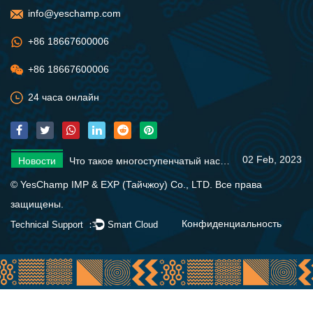
info@yeschamp.com
+86 18667600006
+86 18667600006
24 часа онлайн
02 Feb, 2023
Новости
Что такое многоступенчатый насос?
28 Jan, 2023
Новости
Основы солнечного насоса
09 Feb, 2023
Новости
Различные типы погружных водяных насосов
02 Feb, 2023
Новости
Что такое многоступенчатый насос?
28 Jan, 2023
Новости
Основы солнечного насоса
© YesChamp IMP & EXP (Тайчжоу) Co., LTD. Все права
09 Feb, 2023
Новости
Различные типы погружных водяных насосов
защищены.
02 Feb, 2023
Новости
Что такое многоступенчатый насос?
Конфиденциальность
Technical Support ：
Smart Cloud
28 Jan, 2023
Новости
Основы солнечного насоса