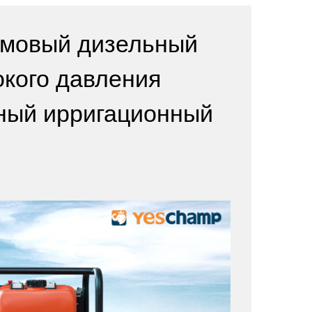
ймовый дизельный
окого давления
ный ирригационный