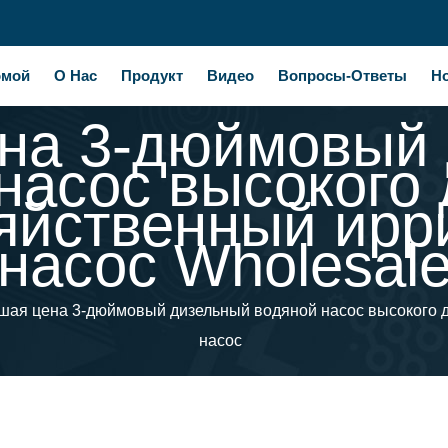
омой
О Нас
Продукт
Видео
Вопросы-Ответы
Н
на 3-дюймовый
насос высокого
зяйственный ирр
насос Wholesal
шая цена 3-дюймовый дизельный водяной насос высокого 
насос