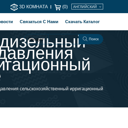
3D КОМНАТА
(
0
)
АНГЛИЙСКИЙ
овости
Связаться С Нами
Скачать Каталог
 дизельный
Продукт
Поиск
 давления
игационный
e
давления сельскохозяйственный ирригационный