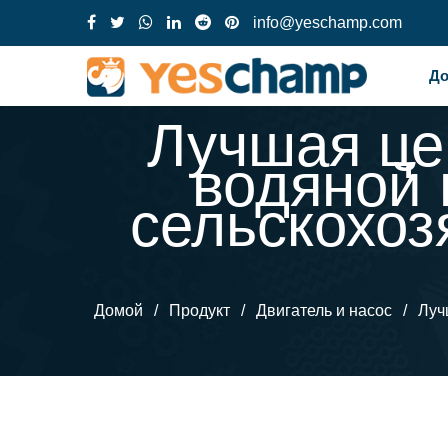
info@yeschamp.com
Д
Лучшая це
водяной 
сельскохо
Домой
/
Продукт
/
Двигатель и насос
/
Луч